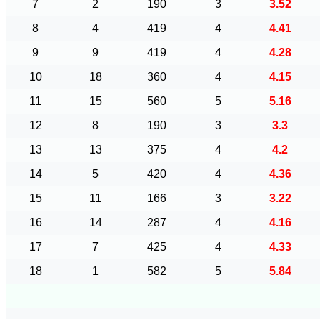
7
2
190
3
3.52
8
4
419
4
4.41
9
9
419
4
4.28
10
18
360
4
4.15
11
15
560
5
5.16
12
8
190
3
3.3
13
13
375
4
4.2
14
5
420
4
4.36
15
11
166
3
3.22
16
14
287
4
4.16
17
7
425
4
4.33
18
1
582
5
5.84