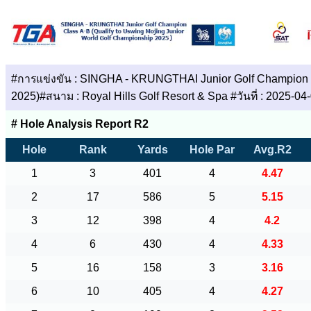
#การแข่งขัน : SINGHA - KRUNGTHAI Junior Golf Champion Cl
2025)#สนาม : Royal Hills Golf Resort & Spa #วันที่ : 2025-0
# Hole Analysis Report R2
Hole
Rank
Yards
Hole Par
Avg.R2
1
3
401
4
4.47
2
17
586
5
5.15
3
12
398
4
4.2
4
6
430
4
4.33
5
16
158
3
3.16
6
10
405
4
4.27