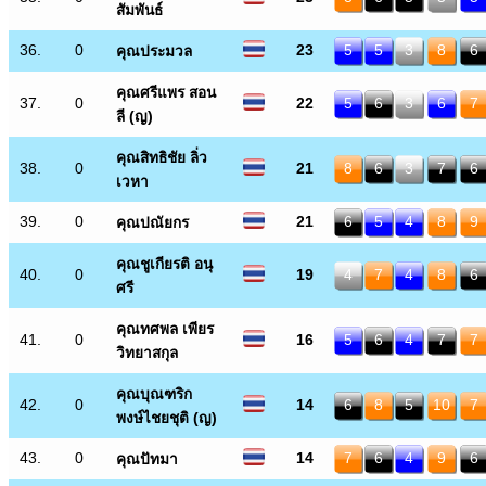
สัมพันธ์
36.
0
23
5
5
3
8
6
คุณประมวล
คุณศรีแพร สอน
37.
0
22
5
6
3
6
7
ลี (ญ)
คุณสิทธิชัย ลิ่ว
38.
0
21
8
6
3
7
6
เวหา
39.
0
21
6
5
4
8
9
คุณปณัยกร
คุณชูเกียรติ อนุ
40.
0
19
4
7
4
8
6
ศรี
คุณทศพล เพียร
41.
0
16
5
6
4
7
7
วิทยาสกุล
คุณบุณฑริก
42.
0
14
6
8
5
10
7
พงษ์ไชยชุติ (ญ)
43.
0
14
7
6
4
9
6
คุณปัทมา