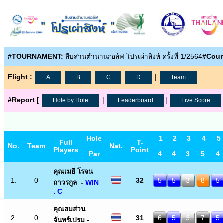
#TOURNAMENT:
สืบสานตำนานกอล์ฟ โปรเผ่าสิงห์ ครั้งที่ 1/2564
#Cour
Flight :
|
A
B
C
D
Team
#Report
[
|
|
Hole by Hole
Leaderboard
Live Score
Hole
1
2
3
4
5
Full
T-
No.
Team
Nat.
Players
Point
Par
4
4
3
5
4
คุณเมธี โรจน
1.
0
32
5
5
3
8
5
ถาวรกูล -
WIN
. C
คุณสมส่วน
2.
0
31
6
5
3
7
5
จันทร์เปรม -