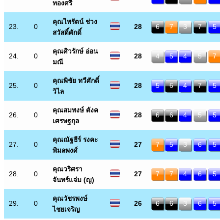
ทองศรี
คุณไพรัตน์ ช่วง
23.
0
28
6
7
3
7
5
สวัสดิ์ศักดิ์
คุณศิวรักษ์ อ่อน
24.
0
28
4
5
4
5
7
มณี
คุณพิชัย ทวีศักดิ์
25.
0
28
5
6
4
7
5
วิไล
คุณสมพงษ์ ตังค
26.
0
28
6
6
4
5
5
เศรษฐกุล
คุณณัฐธีร์ รงคะ
27.
0
27
7
5
3
6
5
พิมลพงศ์
คุณวริศรา
28.
0
27
7
7
4
6
5
จันทร์แจ่ม (ญ)
คุณวัชรพงษ์
29.
0
26
6
6
3
6
5
ไชยเจริญ