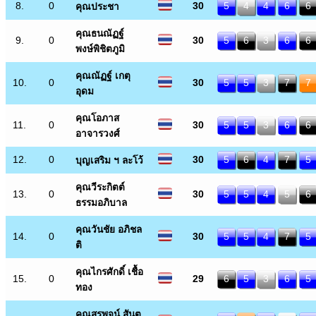
8.
0
30
5
4
4
6
6
คุณประชา
คุณธนณัฏฐ์
9.
0
30
5
6
3
6
6
พงษ์พิชิตภูมิ
คุณณัฏฐ์ เกตุ
10.
0
30
5
5
3
7
7
อุดม
คุณโอภาส
11.
0
30
5
5
3
6
6
อาจารวงศ์
12.
0
30
5
6
4
7
5
บุญเสริม ฯ ละโว้
คุณวีระกิตต์
13.
0
30
5
5
4
5
6
ธรรมอภิบาล
คุณวันชัย อภิชล
14.
0
30
5
5
4
7
5
ติ
คุณไกรศักดิ์ เชื้อ
15.
0
29
6
5
3
6
5
ทอง
คุณสุรพจน์ สันต