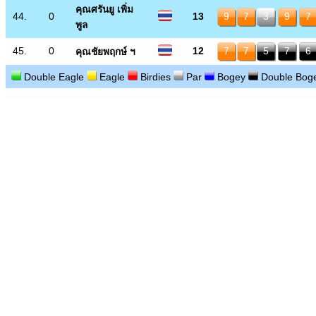
คุณศรันยู เพิ่ม
44.
0
13
9
7
3
9
7
พูล
45.
0
12
7
7
5
7
6
คุณชัยพฤกษ์ ฯ
Double Eagle
Eagle
Birdies
Par
Bogey
Double Bog