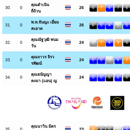
คุณดำเนิน
30.
0
26
6
7
4
7
6
ถี่ถ้วน
พ.ท.จันญะ เอี่ยม
31.
0
26
6
5
4
5
5
สะอาด
คุณณัฐวุฒิ พนม
32.
0
24
4
7
4
9
6
วัน
คุณถาวร จิรว
33.
0
24
5
5
3
6
7
รพัฒน์
คุณธนัญญา
34.
0
24
5
5
5
6
6
คงมา (แอน) ญ
คุณนาวิน มิตร
35.
0
23
8
6
5
5
5