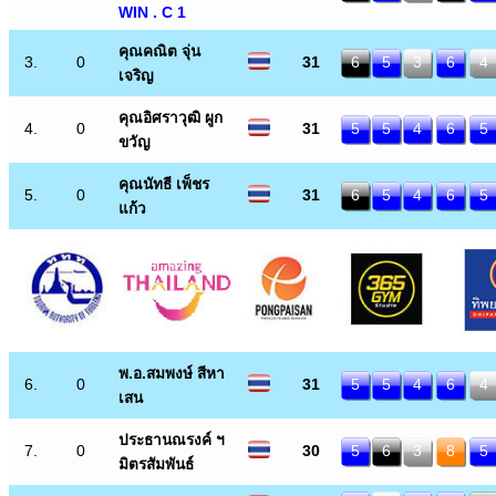
WIN . C 1
คุณคณิต จุ่น
3.
0
31
6
5
3
6
4
เจริญ
คุณอิศราวุฒิ ผูก
4.
0
31
5
5
4
6
5
ขวัญ
คุณนัทธี เพ็ชร
5.
0
31
6
5
4
6
5
แก้ว
พ.อ.สมพงษ์ สีหา
6.
0
31
5
5
4
6
4
เสน
ประธานณรงค์ ฯ
7.
0
30
5
6
3
8
5
มิตรสัมพันธ์