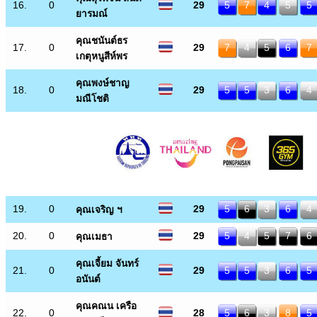
16.
0
29
5
7
4
5
5
ยารมณ์
คุณชนันต์ธร
17.
0
29
7
4
5
6
7
เกตุหนูสีห์พร
คุณพงษ์ชาญ
18.
0
29
5
5
3
6
4
มณีโชติ
19.
0
29
5
6
3
6
4
คุณเจริญ ฯ
20.
0
29
5
4
5
7
6
คุณเมธา
คุณเจี้ยม จันทร์
21.
0
29
5
5
3
6
5
อนันต์
คุณคณน เครือ
22.
0
28
5
6
3
8
5