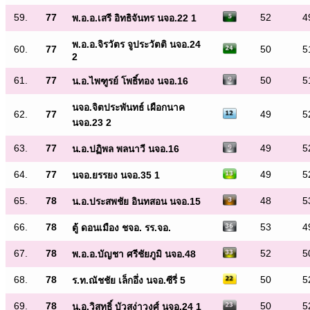
59.
77
52
4
พ.อ.อ.เสรี อิทธิจันทร นจอ.22 1
พ.อ.อ.จิรวัตร จูประวัตติ นจอ.24
60.
77
50
5
2
61.
77
50
5
น.อ.ไพฑูรย์ โพธิ์ทอง นจอ.16
นจอ.จิตประพันทธ์ เผือกนาค
62.
77
49
5
นจอ.23 2
63.
77
49
5
น.อ.ปฏิพล พลนาวี นจอ.16
64.
77
49
5
นจอ.ยรรยง นจอ.35 1
65.
78
48
5
น.อ.ประสพชัย อินทสอน นจอ.15
66.
78
53
4
ตู้ ดอนเมือง ชจอ. รร.จอ.
67.
78
52
5
พ.อ.อ.บัญชา ศรีชัยภูมิ นจอ.48
68.
78
50
5
ร.ท.ณัชชัย เล็กอึ่ง นจอ.ซีรี่ 5
69.
78
50
5
น.อ.วิสุทธิ์ บัวสง่าวงศ์ นจอ.24 1