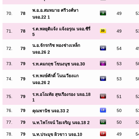
พ.อ.อ.สมหมาย ศรีวงศ์ษา
70.
78
49
5
นจอ.22 1
ร.ต.พลยุติแจ้ง แจ้งอรุณ นจอ.ซีรี่
71.
78
49
5
5
น.อ.จักรกริช ทองช่างเหล็ก
72.
79
54
4
นจอ.26 2
73.
79
53
5
ร.ท.คมกฤช โขนงนุช นจอ.30
ร.ท.พงษ์ศักดิ์ โนนเวียงแก
74.
79
53
5
นจอ.26 2
ร.ท.อโณทัย สุขเรืองรอง นจอ.18
75.
79
51
5
1
76.
79
50
5
คุณพานิช นจอ.33 2
77.
79
50
5
น.ท.ไพโรจน์ ใยเจริญ นจอ.18 2
78.
79
49
5
น.ท.ประมุข ผิวขาว นจอ.10