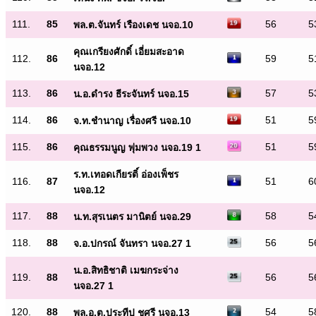
111.
85
56
5
พล.ต.จันทร์ เรืองเดช นจอ.10
คุณเกรียงศักดิ์ เอี่ยมสะอาด
112.
86
59
5
นจอ.12
113.
86
57
5
น.อ.ดำรง ธีระจันทร์ นจอ.15
114.
86
51
5
จ.ท.ชำนาญ เรื่องศรี นจอ.10
115.
86
51
5
คุณธรรมนูญ พุ่มพวง นจอ.19 1
ร.ท.เทอดเกียรติ์ อ่องเพ็ชร
116.
87
51
6
นจอ.12
117.
88
58
5
น.ท.สุรเนตร มานิตย์ นจอ.29
118.
88
56
5
จ.อ.ปกรณ์ จันทรา นจอ.27 1
น.อ.สิทธิชาติ เมฆกระจ่าง
119.
88
56
5
นจอ.27 1
120.
88
54
5
พล.อ.ต.ประทีป ชูศรี นจอ.13