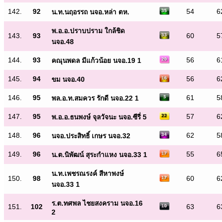
142.
92
54
6
น.ท.นฤอรรถ นจอ.หล่า ตห.
พ.อ.อ.ปราบปราม ใกล้ชิด
143.
93
60
5
นจอ.48
144.
93
56
6
คณุนพดล มีแก้วน้อย นจอ.19 1
145.
94
56
6
ขม นจอ.40
146.
95
61
5
พล.อ.ท.สมควร รักดี นจอ.22 1
147.
95
57
6
พ.อ.อ.ธนพงษ์ จุลวัจนะ นจอ.ซีรี่ 5
148.
96
62
5
นจอ.ประสิทธิ์ เกษร นจอ.32
149.
96
55
6
น.ต.นิพัฒน์ สุระกำแหง นจอ.33 1
น.ท.เพชรณรงค์ สีหาพงษ์
150.
98
60
6
นจอ.33 1
ร.ต.ทศพล ไชยสงคราม นจอ.16
151.
102
63
6
2