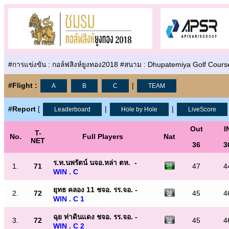
#การแข่งขัน : กอล์ฟสิงห์ยูงทอง2018 #สนาม : Dhupatemiya Golf Course #ว
#Flight :
|
A
B
C
TEAM
#Report
[
|
|
Leaderboard
Hole by Hole
LiveScore
Out
I
T-
No.
Full Players
Nat
NET
36
3
ร.ท.นพรัตน์ นจอ.หล่า ตห. -
1.
71
47
4
WIN . C
ยุทธ คลอง 11 ชจอ. รร.จอ. -
2.
72
45
4
WIN . C 1
ฉุย ท่าดินแดง ชจอ. รร.จอ. -
3.
72
45
4
WIN . C 2