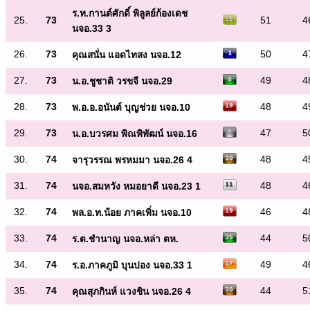
ร.ท.กานต์ศักดิ์ พิลูลย์ก้องเดช
25.
73
51
4
นจอ.33 3
26.
73
50
4
คุณสนั่น แอดไทสง นจอ.12
27.
73
49
4
น.อ.ชูชาติ วรขจี นจอ.29
28.
73
48
4
พ.อ.อ.อนันต์ บุญช่วย นจอ.10
29.
73
47
5
น.อ.บวรศม พิณพิพัฒน์ นจอ.16
30.
74
48
4
จารุวรรณ พรหมมา นจอ.26 4
31.
74
48
4
นจอ.สมหวัง หมอยาดี นจอ.23 1
32.
74
46
4
พล.อ.ท.น้อย ภาคเพิ่ม นจอ.10
33.
74
44
5
ร.ต.ชำนาญ นจอ.หล่า ตห.
34.
74
49
4
ร.อ.ภาคภูมิ บุนปอง นจอ.33 1
35.
74
44
5
คุณสุภกินห์ แวงชิน นจอ.26 4