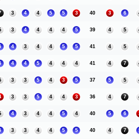
7
3
4
4
5
5
3
40
3
6
5
3
4
4
4
4
5
39
4
5
6
4
3
4
4
5
5
41
4
5
6
4
4
5
4
4
4
41
4
7
5
3
3
5
4
3
5
37
5
5
4
3
3
5
4
4
3
36
4
7
5
4
3
4
4
5
4
40
5
6
6
3
3
4
4
5
5
40
4
7