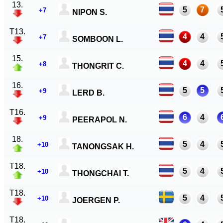
13.
5
7
+7
NIPON S.
T13.
4
4
+7
SOMBOON L.
15.
4
4
+8
THONGRIT C.
16.
5
5
+9
LERD B.
T16.
6
4
+9
PEERAPOL N.
18.
5
4
+10
TANONGSAK H.
T18.
5
4
+10
THONGCHAI T.
T18.
5
4
+10
JOERGEN P.
T18.