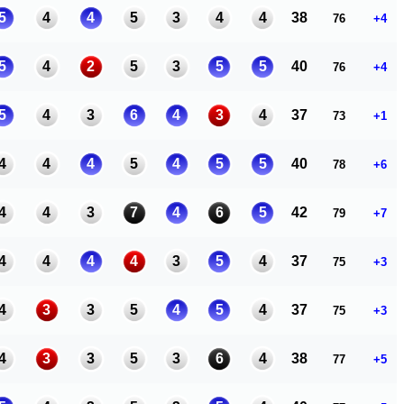
5
4
4
5
3
4
4
38
76
+4
5
4
2
5
3
5
5
40
76
+4
5
4
3
6
4
3
4
37
73
+1
4
4
4
5
4
5
5
40
78
+6
4
4
3
7
4
6
5
42
79
+7
4
4
4
4
3
5
4
37
75
+3
4
3
3
5
4
5
4
37
75
+3
4
3
3
5
3
6
4
38
77
+5