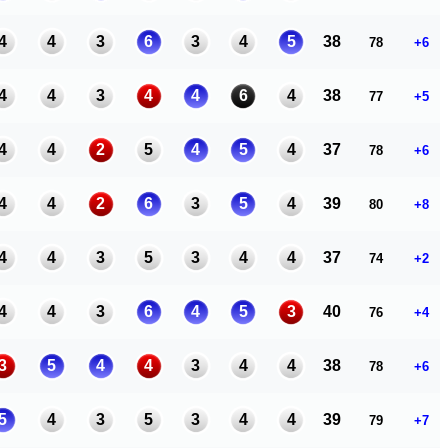
4
4
3
6
3
4
5
38
78
+6
4
4
3
4
4
6
4
38
77
+5
4
4
2
5
4
5
4
37
78
+6
4
4
2
6
3
5
4
39
80
+8
4
4
3
5
3
4
4
37
74
+2
4
4
3
6
4
5
3
40
76
+4
3
5
4
4
3
4
4
38
78
+6
5
4
3
5
3
4
4
39
79
+7