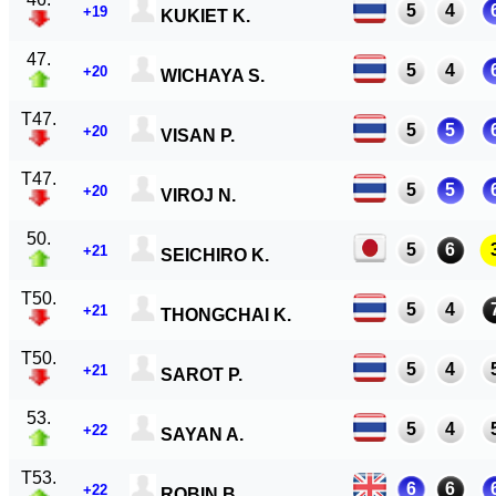
5
4
+19
KUKIET K.
47.
5
4
+20
WICHAYA S.
T47.
5
5
+20
VISAN P.
T47.
5
5
+20
VIROJ N.
50.
5
6
+21
SEICHIRO K.
T50.
5
4
+21
THONGCHAI K.
T50.
5
4
+21
SAROT P.
53.
5
4
+22
SAYAN A.
T53.
6
6
+22
ROBIN B.